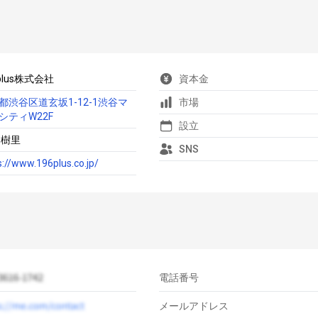
plus株式会社
資本金
都渋谷区道玄坂1-12-1渋谷マ
市場
シティW22F
設立
 樹里
SNS
s://www.196plus.co.jp/
電話番号
メールアドレス