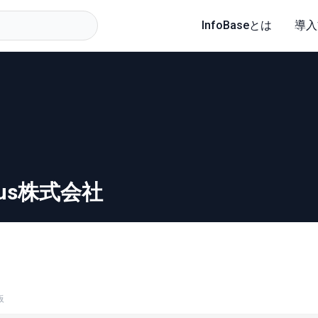
InfoBaseとは
導入
lus株式会社
板