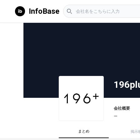
InfoBase
196p
会社概要
ー
まとめ
掲示